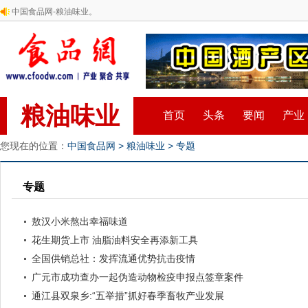
中国食品网-粮油味业。
粮油味业
首页
头条
要闻
产业
您现在的位置：
中国食品网
>
粮油味业
>
专题
专题
敖汉小米熬出幸福味道
花生期货上市 油脂油料安全再添新工具
全国供销总社：发挥流通优势抗击疫情
广元市成功查办一起伪造动物检疫申报点签章案件
通江县双泉乡:“五举措”抓好春季畜牧产业发展