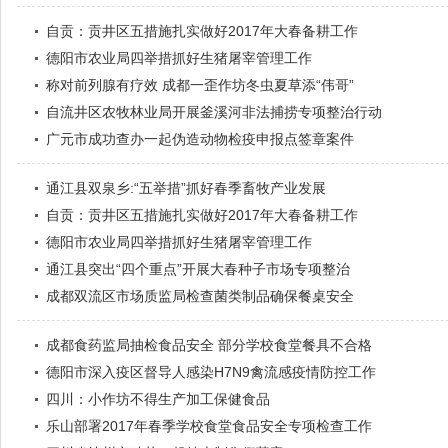
自贡：贡井区五措施扎实做好2017年大春备耕工作
德阳市农业局四举措抓好生猪屠宰管理工作
称对前列腺有疗效 成都一歪作坊冬虫夏草添“伟哥”
自流井区农牧林业局开展釜溪河非法捕捞专项整治行动
广元市成功查办一起伪造动物检疫申报点签章案件
通江县双泉乡:“五举措”抓好春季畜牧产业发展
自贡：贡井区五措施扎实做好2017年大春备耕工作
德阳市农业局四举措抓好生猪屠宰管理工作
通江县突出“四个重点”开展大春种子市场专项整治
成都双流区市场质监局检查菌类制品确保餐桌安全
成都食药监局抽检食品安全 部分学校食堂餐具不合格
德阳市深入疫区督导人感染H7N9禽流感疫情防控工作
四川：小作坊不得生产加工保健食品
乐山部署2017年春季学校食堂食品安全专项检查工作