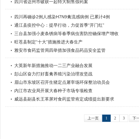
四川省达州市破获一起特大制售假药案
四川再确诊2例人感染H7N9禽流感病例 已累计4例
通江县疫控中心：提早行动，力促首季“开门红”
三台县加强小麦条锈病等春季病虫害防控确保增产增收
旺苍县制定“十大”措施推进大春生产
雅安市食药监管局四举措加强食品药品安全监管
大英新年新措施推动一二三产业融合发展
彭山区奋力打好畜禽养殖污染治理攻坚战
眉山市东坡区召开生猪定点屠宰场环保整治动员会
内江市农业局开展大春种子市场专项检查
威远县副县长王革屏对食药监管肯定成绩提出新要求
上一页
1
2
3
下