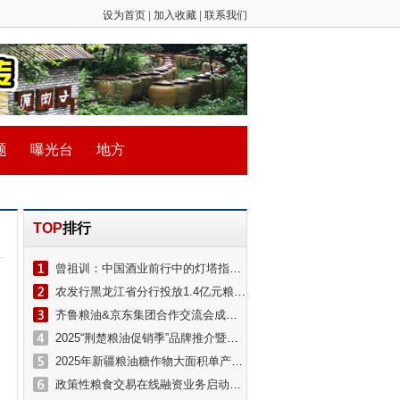
设为首页
|
加入收藏
|
联系我们
题
曝光台
地方
TOP
排行
曾祖训：中国酒业前行中的灯塔指引着酒业健康发展的方向
农发行黑龙江省分行投放1.4亿元粮油贷款支持企业粮食收储
齐鲁粮油&京东集团合作交流会成功举办
2025“荆楚粮油促销季”品牌推介暨首场全谷物科学膳食宣传推广活动在武汉举办
2025年新疆粮油糖作物大面积单产提升科技支撑工作推进会在疏勒县召开
政策性粮食交易在线融资业务启动仪式在京举行