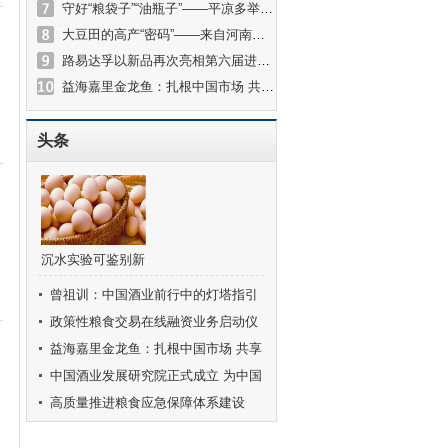
守好“粮袋子”“油瓶子”——平凉多举措确保粮油市场货丰价稳
大豆田的高产“密码”——来自河南新乡获嘉县的调查
路易达孚以新品再次亮相第六届进博会，致敬在华50年发展历程
益海嘉里金龙鱼：扎根中国市场 共享可持续美好未来
头条
沉水实验可鉴别新
鲜度 赶快拿出鸡
曾祖训：中国酒业前行中的灯塔指引
蛋试试
着酒业健康发展的方向
政策性粮食交易在线融资业务启动仪
式在京举行
益海嘉里金龙鱼：扎根中国市场 共享
可持续美好未来
中国酒业发展研究院正式成立 为中国
酒业高质量发展注入澎湃新动力
高质量推进粮食应急保障体系建设