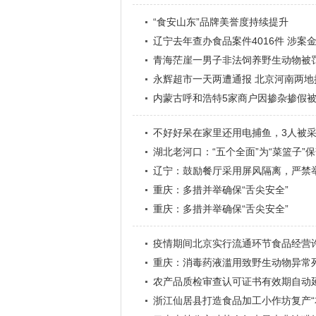
“食安山东”品牌美誉度持续提升
辽宁去年查办食品案件4016件 涉案
青海茫崖一男子非法饲养野生动物被
永辉超市一天两遭通报 北京河南两地
内蒙古呼和浩特5家商户因掺杂掺假被
不好好呆在家里还用电捕鱼，3人被
湖北老河口：“五个全面”为“菜篮子”
辽宁：鼓励餐厅采用屏风隔离，严禁
重庆：多措并举确保“舌尖安全”
重庆：多措并举确保“舌尖安全”
疫情期间北京实行流通环节食品经营
重庆：消毒药液滥用致野生动物异常
农产品质检审查认可证书有效期自动
浙江仙居县打造食品加工小作坊复产“