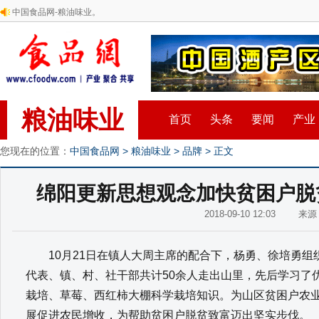
中国食品网-粮油味业。
粮油味业
首页
头条
要闻
产业
您现在的位置：
中国食品网
>
粮油味业
>
品牌
> 正文
绵阳更新思想观念加快贫困户脱
2018-09-10 12:03 来
10月21日在镇人大周主席的配合下，杨勇、徐培勇组
代表、镇、村、社干部共计50余人走出山里，先后学习了
栽培、草莓、西红柿大棚科学栽培知识。为山区贫困户农
展促进农民增收，为帮助贫困户脱贫致富迈出坚实步伐。