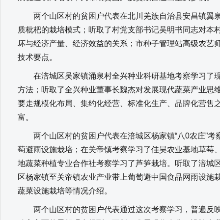
两个山区村的贫困户代表在北川羌族自治县安昌镇翼泉
质枇杷的栽培模式；听取了村党支部书记吴明书同志对本
坏与经济产量、经济效益的关系；市种子管理站高级农艺
技术要点。
在涪城区吴家镇涌泉村全兴种业科研基地考察学习了现
方法；听取了全兴种业董事长魏杰对发展现代蔬菜产业思
要走规模化布局、集约化经营、标准化生产、
品牌
化营售
富。
两个山区村的贫困户代表在涪城区杨家镇“八0农庄”考
萄避雨设施栽培；在关帝镇考察学习了佳昊农业基地草莓
地蔬菜种植专业合作社考察学习了芦笋栽培。听取了涪城
区杨家镇至关帝镇农业产业带上葡萄避中国食品网雨设施
蔬菜设施栽培等情况介绍。
两个山区村的贫困户代表通过这次考察学习，普遍反映