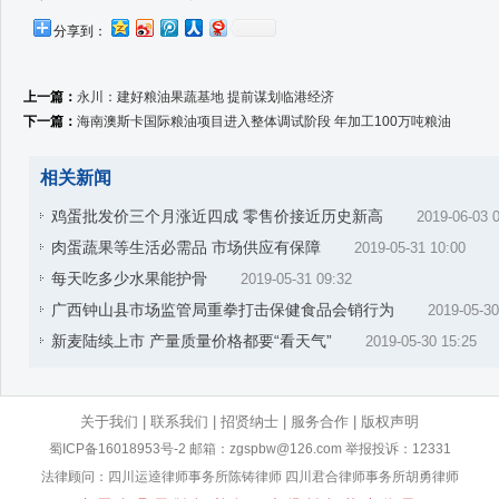
分享到：
上一篇：
永川：建好粮油果蔬基地 提前谋划临港经济
下一篇：
海南澳斯卡国际粮油项目进入整体调试阶段 年加工100万吨粮油
相关新闻
鸡蛋批发价三个月涨近四成 零售价接近历史新高
2019-06-03 
肉蛋蔬果等生活必需品 市场供应有保障
2019-05-31 10:00
每天吃多少水果能护骨
2019-05-31 09:32
广西钟山县市场监管局重拳打击保健食品会销行为
2019-05-30
新麦陆续上市 产量质量价格都要“看天气”
2019-05-30 15:25
关于我们
|
联系我们
|
招贤纳士
|
服务合作
|
版权声明
蜀ICP备16018953号-2
邮箱：zgspbw@126.com 举报投诉：12331
法律顾问：四川运逵律师事务所陈铸律师 四川君合律师事务所胡勇律师