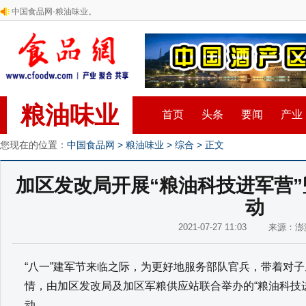
中国食品网-粮油味业。
粮油味业
首页
头条
要闻
产业
您现在的位置：
中国食品网
>
粮油味业
>
综合
> 正文
加区发改局开展“粮油科技进军营”
动
2021-07-27 11:03 来源：
“八一”建军节来临之际，为更好地服务部队官兵，带着对
情，由加区发改局及加区军粮供应站联合举办的“粮油科技
动。