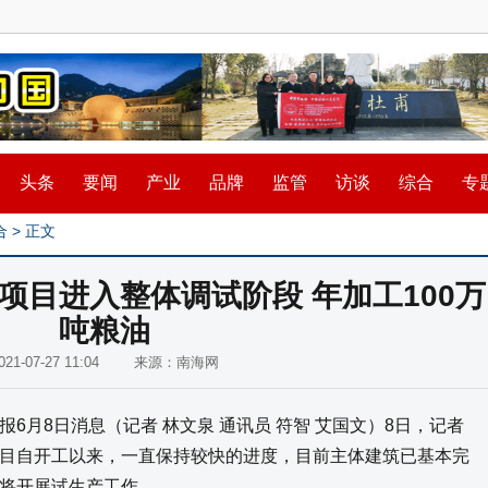
头条
要闻
产业
品牌
监管
访谈
综合
专
合
> 正文
项目进入整体调试阶段 年加工100万
吨粮油
021-07-27 11:04 来源：南海网
6月8日消息（记者 林文泉 通讯员 符智 艾国文）8日，记者
目自开工以来，一直保持较快的进度，目前主体建筑已基本完
将开展试生产工作。