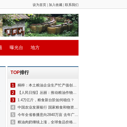
设为首页
|
加入收藏
|
联系我们
题
曝光台
地方
TOP
排行
桐梓：本土粮油企业生产忙产值创新高
【人民日报】丛丽：推动粮油作物大面积单产提升
1.4万亿斤，粮食新台阶如何稳住？
中国农业发展银行 国家粮食和物资储备局 政策性粮食交易在线融资业务启动仪式在京举行
今年全省春播意向2840万亩 去年广东实现粮食播种面积、单产、总产量“三增”
粮油肉奶继续上涨，全球食品价格创十年新高