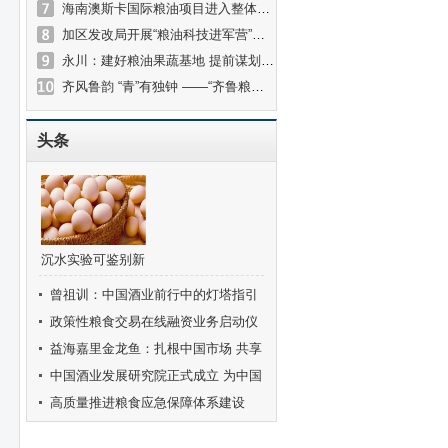
海南澳斯卡国际粮油项目进入整体调试阶段 年加工100万吨粮油
加区发改局开展“粮油科技进军营”曁庆“八一”走访慰问活动
永川：建好粮油果蔬基地 提前谋划临港经济
齐风鲁韵 “青”有独钟 ——“齐鲁粮油”中国行走进西宁
头条
沉水实验可鉴别新
鲜度 赶快拿出鸡
曾祖训：中国酒业前行中的灯塔指引
蛋试试
着酒业健康发展的方向
政策性粮食交易在线融资业务启动仪
式在京举行
益海嘉里金龙鱼：扎根中国市场 共享
可持续美好未来
中国酒业发展研究院正式成立 为中国
酒业高质量发展注入澎湃新动力
高质量推进粮食应急保障体系建设