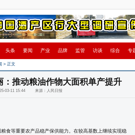
头条
要闻
产业
品牌
监管
访谈
综合
专
闻
> 正文
丽：推动粮油作物大面积单产提升
025-03-11 15:44 来源：人民日报
粮食等重要农产品稳产保供能力。在较高基数上继续实现稳