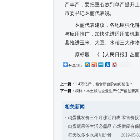
产丰产，要把重心放到单产提升上
市委书记丛丽代表说。
丛丽代表建议，各地应强化耕地
与应用推广，加快先进适用农机装
县推进玉米、大豆、水稻三大作物
原标题：《【人民日报】丛丽：
分享到：
上一篇：
1.4万亿斤，粮食新台阶如何稳住？
下一篇：
桐梓：本土粮油企业生产忙产值创新高
相关新闻
鸡蛋批发价三个月涨近四成 零售价接
肉蛋蔬果等生活必需品 市场供应有保
每天吃多少水果能护骨
2019-05-3