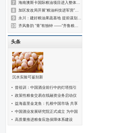
海南澳斯卡国际粮油项目进入整体调试阶段 年加工100万吨粮油
加区发改局开展“粮油科技进军营”曁庆“八一”走访慰问活动
永川：建好粮油果蔬基地 提前谋划临港经济
齐风鲁韵 “青”有独钟 ——“齐鲁粮油”中国行走进西宁
头条
沉水实验可鉴别新
鲜度 赶快拿出鸡
曾祖训：中国酒业前行中的灯塔指引
蛋试试
着酒业健康发展的方向
政策性粮食交易在线融资业务启动仪
式在京举行
益海嘉里金龙鱼：扎根中国市场 共享
可持续美好未来
中国酒业发展研究院正式成立 为中国
酒业高质量发展注入澎湃新动力
高质量推进粮食应急保障体系建设