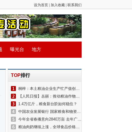
设为首页
|
加入收藏
|
联系我们
题
曝光台
地方
TOP
排行
桐梓：本土粮油企业生产忙产值创新高
【人民日报】丛丽：推动粮油作物大面积单产提升
1.4万亿斤，粮食新台阶如何稳住？
中国农业发展银行 国家粮食和物资储备局 政策性粮食交易在线融资业务启动仪式在京举行
今年全省春播意向2840万亩 去年广东实现粮食播种面积、单产、总产量“三增”
粮油肉奶继续上涨，全球食品价格创十年新高