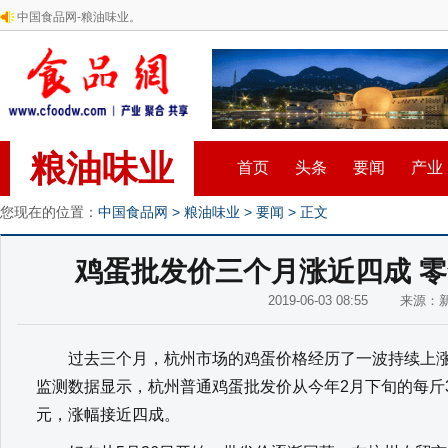
中国食品网-粮油味业。
粮油味业
首页
头条
要闻
产业
您现在的位置：
中国食品网
>
粮油味业
>
要闻
> 正文
鸡蛋批发价三个月涨近四成 
2019-06-03 08:55 来源
过去三个月，杭州市场的鸡蛋价格经历了一波持续上涨
监测数据显示，杭州普通鸡蛋批发价从今年2月下旬的每斤3.
元，涨幅接近四成。