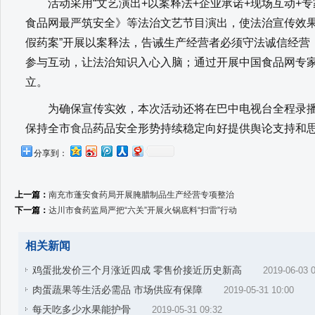
活动采用“文艺演出+以案释法+企业承诺+现场互动+专
食品网最严筑安全》等法治文艺节目演出，使法治宣传效果事半
假药案”开展以案释法，告诫生产经营者必须守法诚信经营
参与互动，让法治知识入心入脑；通过开展中国食品网专
立。
为确保宣传实效，本次活动还将在巴中电视台全程录播
保持全市
食品
药品安全形势持续稳定向好提供舆论支持和
分享到：
上一篇：
南充市蓬安食药局开展腌腊制品生产经营专项整治
下一篇：
达川市食药监局严把“六关”开展火锅底料“扫雷”行动
相关新闻
鸡蛋批发价三个月涨近四成 零售价接近历史新高
2019-06-03 
肉蛋蔬果等生活必需品 市场供应有保障
2019-05-31 10:00
每天吃多少水果能护骨
2019-05-31 09:32