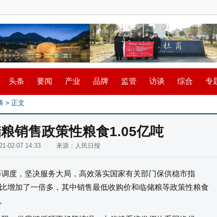
头条
要闻
产业
品牌
监管
访谈
综合
专
谈
> 正文
储粮销售政策性粮食1.05亿吨
021-02-07 14:33 来源：人民日报
筹调度，坚决服务大局，高效落实国家有关部门保供稳市指
比增加了一倍多，其中销售最低收购价和临储粮等政策性粮食
。