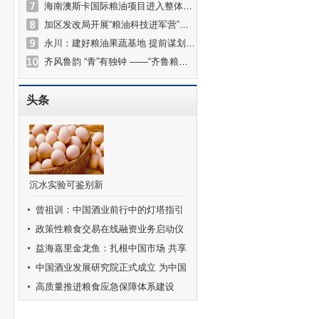
海南澳斯卡国际粮油项目进入整体调试阶段 年加工100万吨粮油
加区发改局开展“粮油科技进军营”曁庆“八一”走访慰问活动
永川：建好粮油果蔬基地 提前谋划临港经济
齐风鲁韵 “青”有独钟 ——“齐鲁粮油”中国行走进西宁
头条
沉水实验可鉴别新
鲜度 赶快拿出鸡
曾祖训：中国酒业前行中的灯塔指引
蛋试试
着酒业健康发展的方向
政策性粮食交易在线融资业务启动仪
式在京举行
益海嘉里金龙鱼：扎根中国市场 共享
可持续美好未来
中国酒业发展研究院正式成立 为中国
酒业高质量发展注入澎湃新动力
高质量推进粮食应急保障体系建设