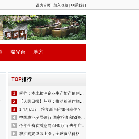
设为首页
|
加入收藏
|
联系我们
题
曝光台
地方
TOP
排行
桐梓：本土粮油企业生产忙产值创新高
【人民日报】丛丽：推动粮油作物大面积单产提升
1.4万亿斤，粮食新台阶如何稳住？
中国农业发展银行 国家粮食和物资储备局 政策性粮食交易在线融资业务启动仪式在京举行
今年全省春播意向2840万亩 去年广东实现粮食播种面积、单产、总产量“三增”
粮油肉奶继续上涨，全球食品价格创十年新高