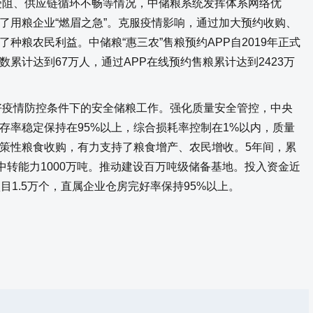
受阻、供应链循环不畅等情况，中储粮系统发挥体系网络优
了用粮企业“燃眉之急”。克服疫情影响，通过加大预约收购、
种粮农民利益。中储粮“惠三农”售粮预约APP自2019年正式
累计达到67万人，通过APP在线预约售粮累计达到2423万
好疫情防控条件下的安全储粮工作。强化质量安全管控，中央
存率稳定保持在95%以上，综合损耗率控制在1%以内，质量
策性粮食收购，有力支持了粮食增产、农民增收。5年间，累
中转能力1000万吨。推动建设百万吨级储备基地。投入资金近
目1.5万个，直属企业仓房完好率保持95%以上。